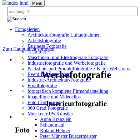
Menü
Fotogalerien
Architekturfotografie Luftaufnahmen
Arbeitsfotografie
Business Fotografie
Zum Hauptinhalt springen
Teamfoto
Maschinen- und Elektrogeräte Fotografie
Industriefotografie und Werbefotografie
Packshots und Produktfotografie z.B. für Webshops
Werbefotografie
Event-Fotoreportagen
Industrie-Architektur-Fotografie
Foodfotografie
fotografisch komplette Firmendarstellung
Imagefilme und Videoclips
Interieurfotografie
Foto Composing
360 Grad Fotografie
Musiker VIPs Künstler
Anna Kränzlein
Schandmaul
Foto
Roland Helmer
Peter Münster Bürgermeister