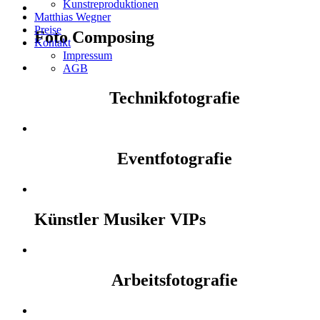
Kunstreproduktionen
Matthias Wegner
Preise
Foto Composing
Kontakt
Impressum
AGB
Technikfotografie
Eventfotografie
Künstler Musiker VIPs
Arbeitsfotografie