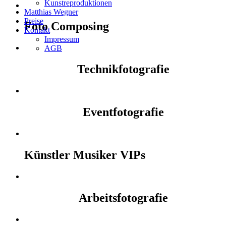
Kunstreproduktionen
Matthias Wegner
Preise
Foto Composing
Kontakt
Impressum
AGB
Technikfotografie
Eventfotografie
Künstler Musiker VIPs
Arbeitsfotografie