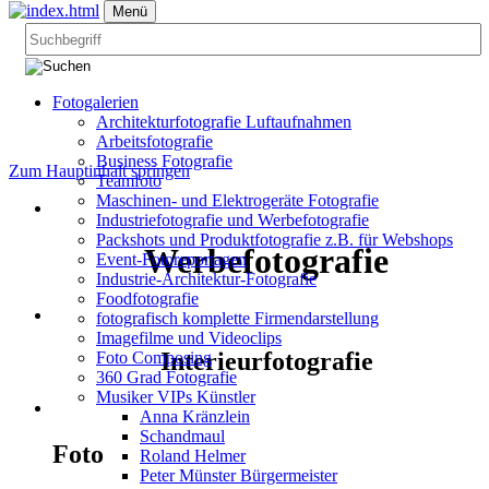
Menü
Fotogalerien
Architekturfotografie Luftaufnahmen
Arbeitsfotografie
Business Fotografie
Zum Hauptinhalt springen
Teamfoto
Maschinen- und Elektrogeräte Fotografie
Industriefotografie und Werbefotografie
Packshots und Produktfotografie z.B. für Webshops
Werbefotografie
Event-Fotoreportagen
Industrie-Architektur-Fotografie
Foodfotografie
fotografisch komplette Firmendarstellung
Imagefilme und Videoclips
Interieurfotografie
Foto Composing
360 Grad Fotografie
Musiker VIPs Künstler
Anna Kränzlein
Schandmaul
Foto
Roland Helmer
Peter Münster Bürgermeister