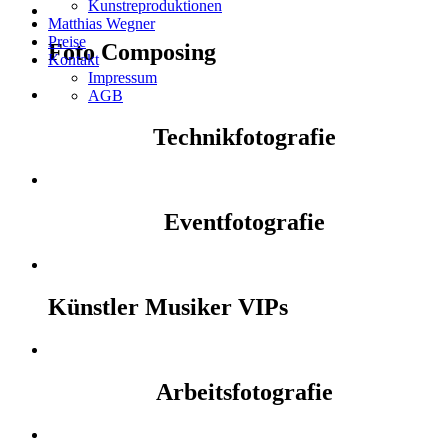
Kunstreproduktionen
Matthias Wegner
Preise
Foto Composing
Kontakt
Impressum
AGB
Technikfotografie
Eventfotografie
Künstler Musiker VIPs
Arbeitsfotografie