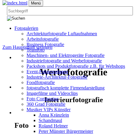
Menü
Fotogalerien
Architekturfotografie Luftaufnahmen
Arbeitsfotografie
Business Fotografie
Zum Hauptinhalt springen
Teamfoto
Maschinen- und Elektrogeräte Fotografie
Industriefotografie und Werbefotografie
Packshots und Produktfotografie z.B. für Webshops
Werbefotografie
Event-Fotoreportagen
Industrie-Architektur-Fotografie
Foodfotografie
fotografisch komplette Firmendarstellung
Imagefilme und Videoclips
Interieurfotografie
Foto Composing
360 Grad Fotografie
Musiker VIPs Künstler
Anna Kränzlein
Schandmaul
Foto
Roland Helmer
Peter Münster Bürgermeister