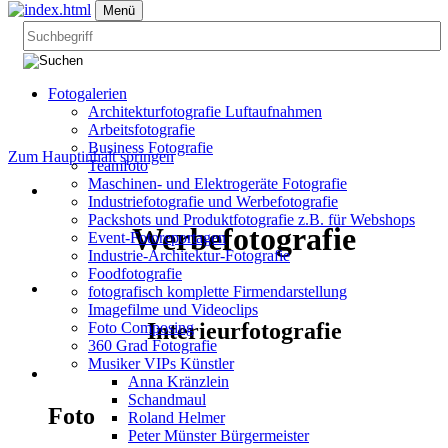
Menü
Fotogalerien
Architekturfotografie Luftaufnahmen
Arbeitsfotografie
Business Fotografie
Zum Hauptinhalt springen
Teamfoto
Maschinen- und Elektrogeräte Fotografie
Industriefotografie und Werbefotografie
Packshots und Produktfotografie z.B. für Webshops
Werbefotografie
Event-Fotoreportagen
Industrie-Architektur-Fotografie
Foodfotografie
fotografisch komplette Firmendarstellung
Imagefilme und Videoclips
Interieurfotografie
Foto Composing
360 Grad Fotografie
Musiker VIPs Künstler
Anna Kränzlein
Schandmaul
Foto
Roland Helmer
Peter Münster Bürgermeister