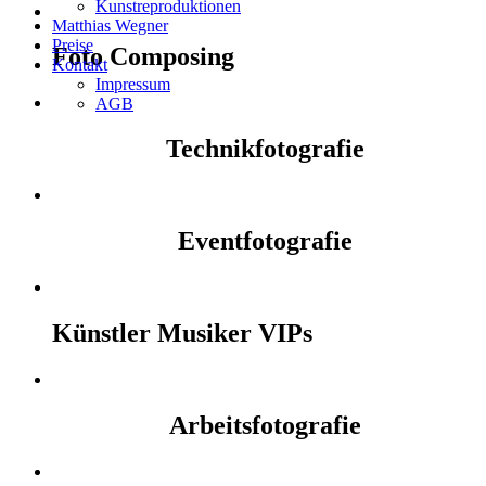
Kunstreproduktionen
Matthias Wegner
Preise
Foto Composing
Kontakt
Impressum
AGB
Technikfotografie
Eventfotografie
Künstler Musiker VIPs
Arbeitsfotografie